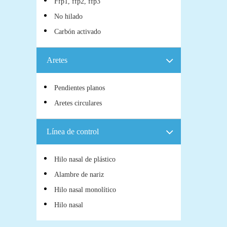
Ffp1, ffp2, ffp3
No hilado
Carbón activado
Aretes
Pendientes planos
Aretes circulares
Línea de control
Hilo nasal de plástico
Alambre de nariz
Hilo nasal monolítico
Hilo nasal