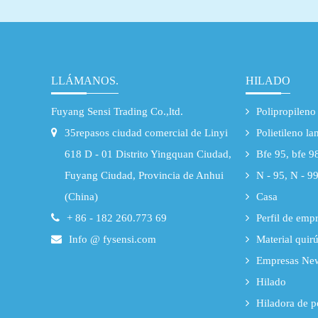
fibras...
sin hilar, y la o
LLÁMANOS.
HILADO
Fuyang Sensi Trading Co.,ltd.
Polipropileno 
35repasos ciudad comercial de Linyi
Polietileno la
618 D - 01 Distrito Yingquan Ciudad,
Bfe 95, bfe 9
Fuyang Ciudad, Provincia de Anhui
N - 95, N - 99
(China)
Casa
+ 86 - 182 260.773 69
Perfil de emp
Info @ fysensi.com
Material quir
Empresas Ne
Hilado
Hiladora de p