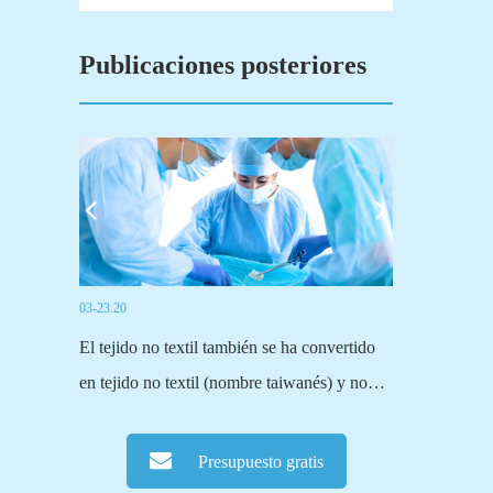
Publicaciones posteriores
03-23.20
03-19.20
mo no
El tejido no textil también se ha convertido
Fuyangsen Wes
ejido que no
en tejido no textil (nombre taiwanés) y no
principales e
ección...
textil (un nombre académico más oficial).Las
activado del p
telas tradicionales, ya sean de tejido o de
principalmente
Presupuesto gratis
punto o de otro tipo, se tejen a través de
activadas, una