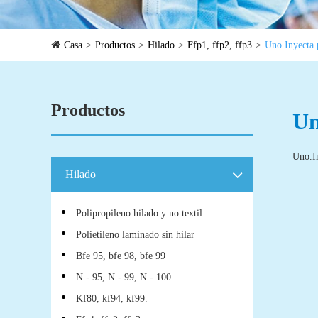
Casa
Productos
Hilado
Ffp1, ffp2, ffp3
Uno.Inyecta 
Productos
Un
Uno.In
Hilado
Polipropileno hilado y no textil
Polietileno laminado sin hilar
Bfe 95, bfe 98, bfe 99
N - 95, N - 99, N - 100.
Kf80, kf94, kf99.