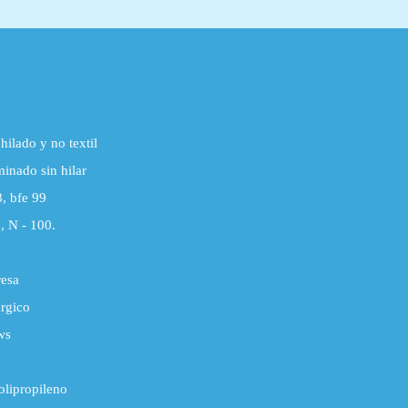
tra...
hilado y no textil
minado sin hilar
8, bfe 99
, N - 100.
resa
úrgico
ws
olipropileno