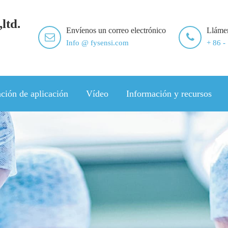
ltd.
Envíenos un correo electrónico
Lláme
Info @ fysensi.com
+ 86 -
ción de aplicación
Vídeo
Información y recursos