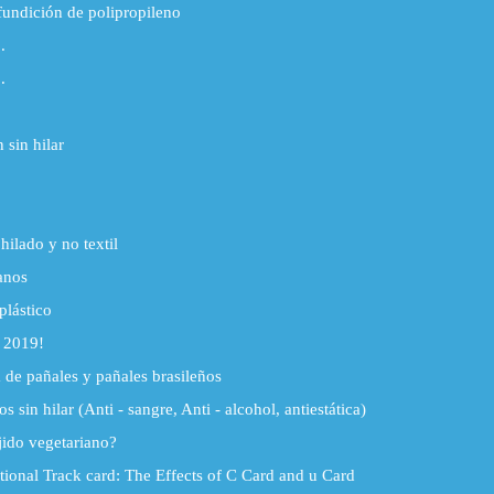
undición de polipropileno
.
.
o
 sin hilar
hilado y no textil
anos
plástico
 2019!
de pañales y pañales brasileños
s sin hilar (Anti - sangre, Anti - alcohol, antiestática)
jido vegetariano?
ational Track card: The Effects of C Card and u Card